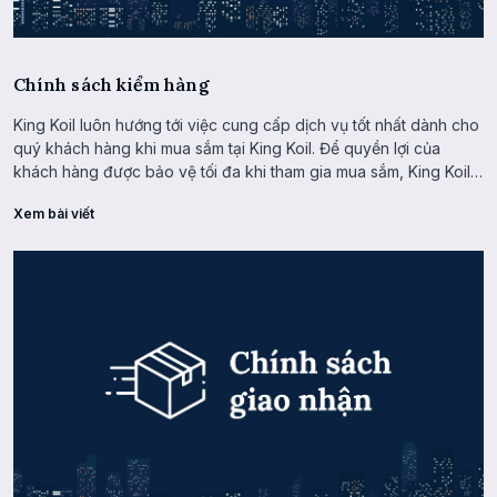
Chính sách kiểm hàng
King Koil luôn hướng tới việc cung cấp dịch vụ tốt nhất dành cho
quý khách hàng khi mua sắm tại King Koil. Để quyền lợi của
khách hàng được bảo vệ tối đa khi tham gia mua sắm, King Koil
có chính sách hỗ trợ khách hàng được kiểm tra, xem hàng, đồng
Xem bài viết
kiểm với nhân viên giao hàng khi nhận hàng.