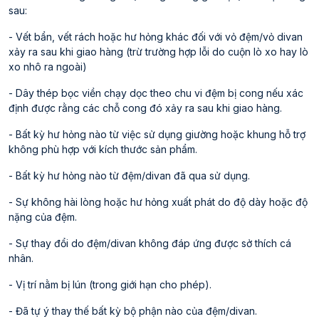
sau:
- Vết bẩn, vết rách hoặc hư hỏng khác đối với vỏ đệm/vỏ divan
xảy ra sau khi giao hàng (trừ trường hợp lỗi do cuộn lò xo hay lò
xo nhô ra ngoài)
- Dây thép bọc viền chạy dọc theo chu vi đệm bị cong nếu xác
định được rằng các chỗ cong đó xảy ra sau khi giao hàng.
- Bất kỳ hư hỏng nào từ việc sử dụng giường hoặc khung hỗ trợ
không phù hợp với kích thước sản phẩm.
- Bất kỳ hư hỏng nào từ đệm/divan đã qua sử dụng.
- Sự không hài lòng hoặc hư hỏng xuất phát do độ dày hoặc độ
nặng của đệm.
- Sự thay đổi do đệm/divan không đáp ứng được sở thích cá
nhân.
- Vị trí nằm bị lún (trong giới hạn cho phép).
- Đã tự ý thay thế bất kỳ bộ phận nào của đệm/divan.