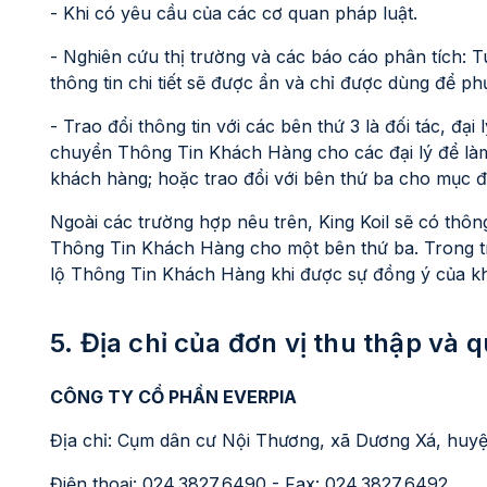
- Khi có yêu cầu của các cơ quan pháp luật.
- Nghiên cứu thị trường và các báo cáo phân tích: 
thông tin chi tiết sẽ được ẩn và chỉ được dùng để ph
- Trao đổi thông tin với các bên thứ 3 là đối tác, đại 
chuyển Thông Tin Khách Hàng cho các đại lý để làm p
khách hàng; hoặc trao đổi với bên thứ ba cho mục đí
Ngoài các trường hợp nêu trên, King Koil sẽ có thông
Thông Tin Khách Hàng cho một bên thứ ba. Trong trư
lộ Thông Tin Khách Hàng khi được sự đồng ý của k
5. Địa chỉ của đơn vị thu thập và 
CÔNG TY CỔ PHẦN EVERPIA
Địa chỉ: Cụm dân cư Nội Thương, xã Dương Xá, huy
Điện thoại: 024.3827.6490 - Fax: 024.3827.6492