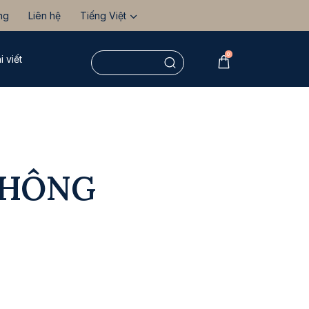
ng
Liên hệ
Tiếng Việt
0
i viết
THÔNG