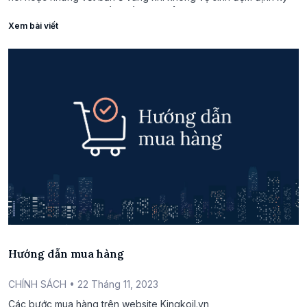
sẽ là nơi sinh sôi của rất nhiều vi khuẩn, gây ảnh […]
Xem bài viết
Hướng dẫn mua hàng
CHÍNH SÁCH
• 22 Tháng 11, 2023
Các bước mua hàng trên website Kingkoil.vn