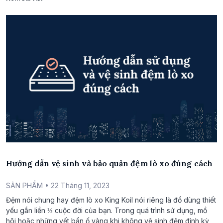
Hướng dẫn vệ sinh và bảo quản đệm lò xo đúng cách
SẢN PHẨM
• 22 Tháng 11, 2023
Đệm nói chung hay đệm lò xo King Koil nói riêng là đồ dùng thiết
yếu gắn liền ⅓ cuộc đời của bạn. Trong quá trình sử dụng, mồ
hôi hoặc những vết bẩn ố vàng khi không vệ sinh đệm định kỳ