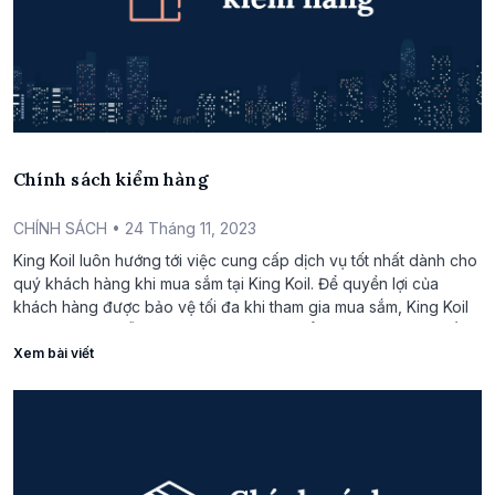
Chính sách kiểm hàng
CHÍNH SÁCH
• 24 Tháng 11, 2023
King Koil luôn hướng tới việc cung cấp dịch vụ tốt nhất dành cho
quý khách hàng khi mua sắm tại King Koil. Để quyền lợi của
khách hàng được bảo vệ tối đa khi tham gia mua sắm, King Koil
có chính sách hỗ trợ khách hàng được kiểm tra, xem hàng, đồng
kiểm […]
Xem bài viết