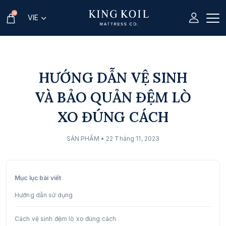
0
VIE
HƯỚNG DẪN VỆ SINH
VÀ BẢO QUẢN ĐỆM LÒ
XO ĐÚNG CÁCH
SẢN PHẨM
• 22 Tháng 11, 2023
Mục lục bài viết
Hướng dẫn sử dụng
Cách vệ sinh đệm lò xo đúng cách