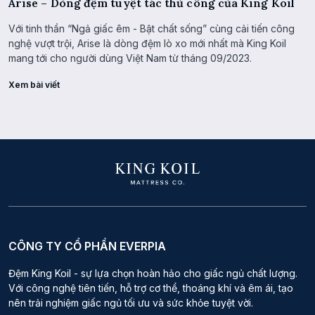
Arise – Dòng đệm tuyệt tác thủ công của King Koil
Với tinh thần “Ngả giấc êm - Bật chất sống” cùng cải tiến công
nghệ vượt trội, Arise là dòng đệm lò xo mới nhất mà King Koil
mang tới cho người dùng Việt Nam từ tháng 09/2023.
Xem bài viết
CÔNG TY CỔ PHẦN EVERPIA
Đệm King Koil - sự lựa chọn hoàn hảo cho giấc ngủ chất lượng.
Với công nghệ tiên tiến, hỗ trợ cơ thể, thoáng khí và êm ái, tạo
nên trải nghiệm giấc ngủ tối ưu và sức khỏe tuyệt vời.