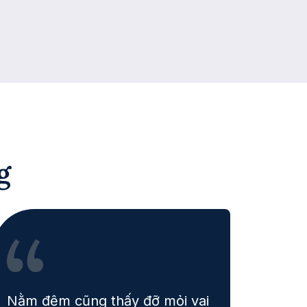
g
Nằm đệm cũng thấy đỡ mỏi vai
Đến 