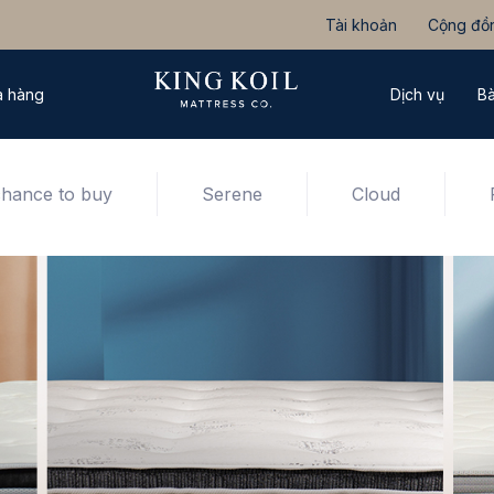
Tài khoản
Cộng đồ
 hàng
Dịch vụ
Bà
chance to buy
Serene
Cloud