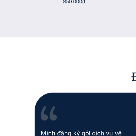
850.000đ
iên
Mình đăng ký gói dịch vụ vệ