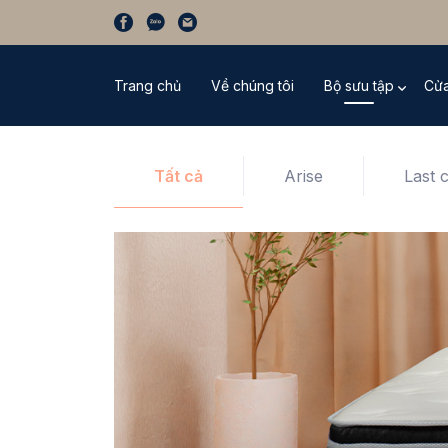
Trang chủ
Về chúng tôi
Bộ sưu tập
Cửa
Tất cả
Arise
Last 