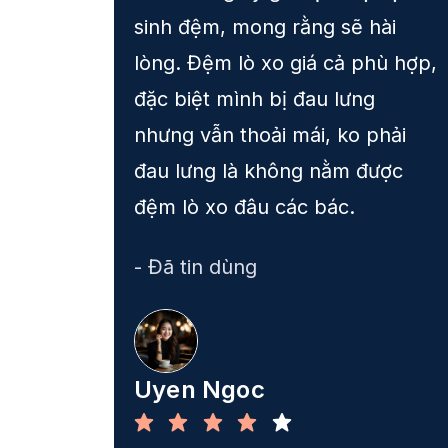
 dẫn
sinh đệm, mong rằng sẽ hài
ại
lòng. Đệm lò xo giá cả phù hợp,
của
đặc biệt mình bị đau lưng
hấp
nhưng vẫn thoải mái, ko phải
đau lưng là không nằm được
đệm lò xo đâu các bác.
- Đã tin dùng
Uyen Ngoc