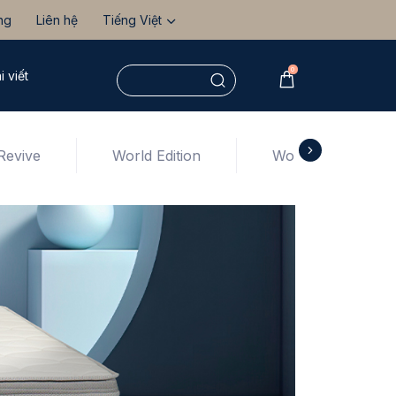
ng
Liên hệ
Tiếng Việt
0
i viết
Revive
World Edition
World Extended Li