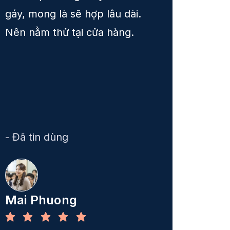
gáy, mong là sẽ hợp lâu dài.
với b
Nên nằm thử tại cửa hàng.
chiếc
nhiệt
sẽ hợ
- Đã tin dùng
- Đã 
Mai Phuong
N.T